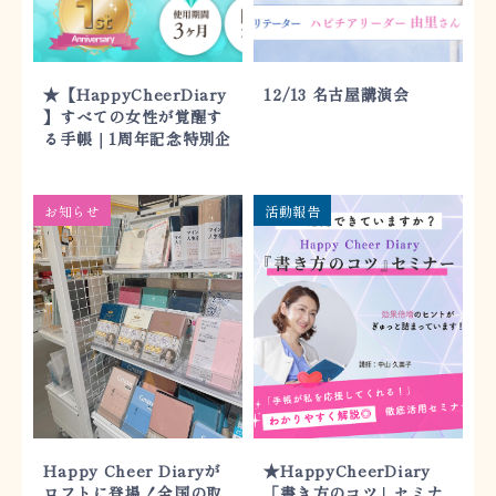
★【HappyCheerDiary
12/13 名古屋講演会
】すべての女性が覚醒す
る手帳｜1周年記念特別企
画
お知らせ
活動報告
Happy Cheer Diaryが
★HappyCheerDiary
ロフトに登場！全国の取
「書き方のコツ」セミナ