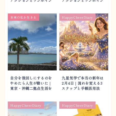
アクションとワンポイン
アクションとワンポイン
トアドバイス
トアドバイス
本来の私を生きる
HappyCheerDiary
自分を後回しにするのを
九星気学で本当の新年は
やめたら人生が動いた｜
2月4日｜流れを変える3
東京・沖縄二拠点生活を
ステップと手帳活用法
叶えた理由
HappyCheerDiary
HappyCheerDiary