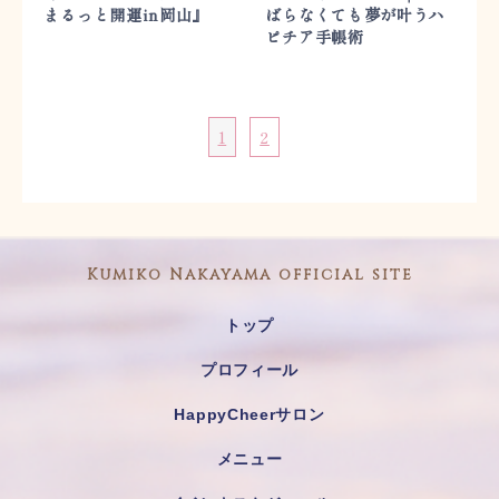
まるっと開運in岡山』
ばらなくても夢が叶うハ
ピチア手帳術
1
2
Kumiko Nakayama official site
トップ
プロフィール
HappyCheerサロン
メニュー