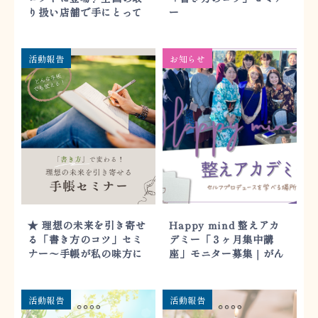
り扱い店舗で手にとって
ー
輝きを体験してください
活動報告
お知らせ
★ 理想の未来を引き寄せ
Happy mind 整えアカ
る「書き方のコツ」セミ
デミー「３ヶ月集中講
ナー〜手帳が私の味方に
座」モニター募集｜がん
なる♡〜
ばらなくても夢が叶うハ
ピチア手帳術
活動報告
活動報告