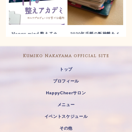
Happy mind 整えアカ
2020年手帳の断捨離＆メ
デミー「３ヶ月集中講
ンテナンス
座」モニター募集｜がん
ばらなくても夢が叶うハ
Kumiko Nakayama official site
ピチア手帳術
トップ
プロフィール
HappyCheerサロン
メニュー
イベントスケジュール
その他