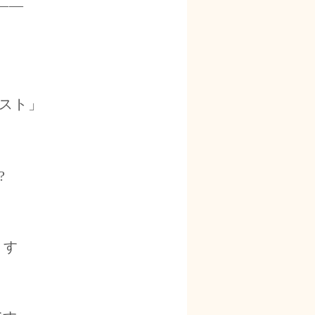
——
0リスト」
?
ます