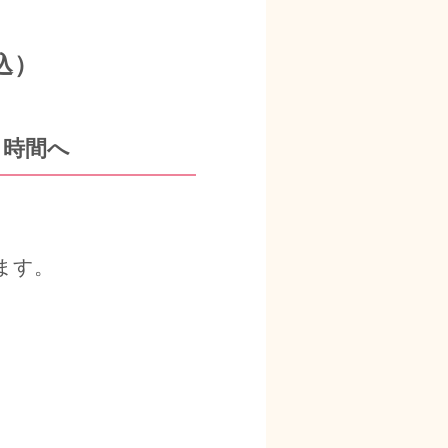
込）
る時間へ
ます
。
、